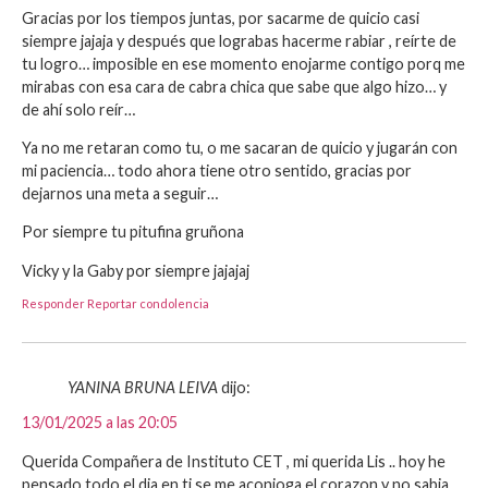
Gracias por los tiempos juntas, por sacarme de quicio casi
siempre jajaja y después que lograbas hacerme rabiar , reírte de
tu logro… imposible en ese momento enojarme contigo porq me
mirabas con esa cara de cabra chica que sabe que algo hizo… y
de ahí solo reír…
Ya no me retaran como tu, o me sacaran de quicio y jugarán con
mi paciencia… todo ahora tiene otro sentido, gracias por
dejarnos una meta a seguir…
Por siempre tu pitufina gruñona
Vicky y la Gaby por siempre jajajaj
Responder
Reportar condolencia
YANINA BRUNA LEIVA
dijo:
13/01/2025 a las 20:05
Querida Compañera de Instituto CET , mi querida Lis .. hoy he
pensado todo el dia en ti se me aconjoga el corazon y no sabia