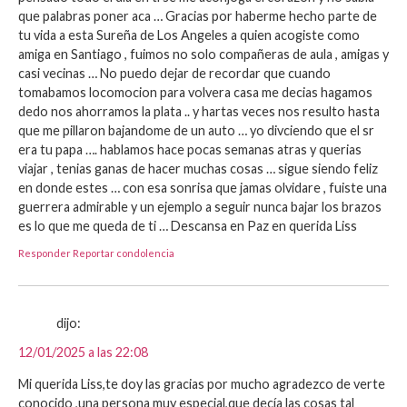
que palabras poner aca … Gracias por haberme hecho parte de
tu vida a esta Sureña de Los Angeles a quien acogiste como
amiga en Santiago , fuimos no solo compañeras de aula , amigas y
casi vecinas … No puedo dejar de recordar que cuando
tomabamos locomocion para volvera casa me decias hagamos
dedo nos ahorramos la plata .. y hartas veces nos resulto hasta
que me pillaron bajandome de un auto … yo divciendo que el sr
era tu papa …. hablamos hace pocas semanas atras y querias
viajar , tenias ganas de hacer muchas cosas … sigue siendo feliz
en donde estes … con esa sonrisa que jamas olvidare , fuiste una
guerrera admirable y un ejemplo a seguir nunca bajar los brazos
es lo que me queda de ti … Descansa en Paz en querida Liss
Responder
Reportar condolencia
dijo:
12/01/2025 a las 22:08
Mi querida Liss,te doy las gracias por mucho agradezco de verte
conocido ,una persona muy especial,que decía las cosas tal