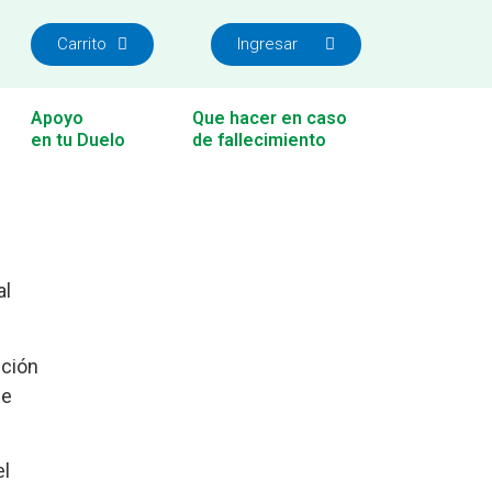
Carrito
Ingresar
Apoyo
Que hacer en caso
en tu Duelo
de fallecimiento
al
ución
ue
el